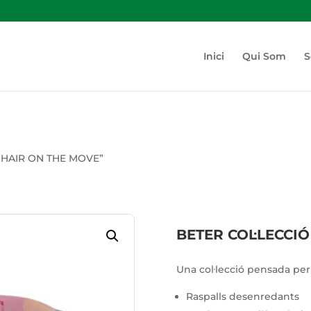
Inici
Qui Som
S
 “HAIR ON THE MOVE”
BETER COL·LECCI
Una col·lecció pensada per c
Raspalls desenredants