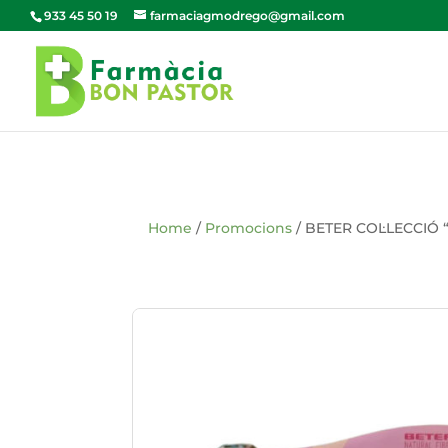
933 45 50 19
farmaciagmodrego@gmail.com
Home
/
Promocions
/ BETER COL·LECCIÓ