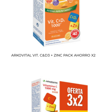
ARKOVITAL VIT. C&D3 + ZINC PACK AHORRO X2