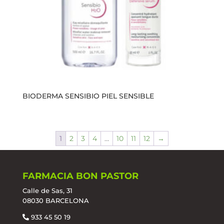
BIODERMA SENSIBIO PIEL SENSIBLE
1
2
3
4
…
10
11
12
→
FARMACIA BON PASTOR
Calle de Sas, 31
08030 BARCELONA
933 45 50 19