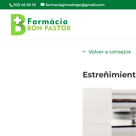
933 45 50 19
farmaciagmodrego@gmail.com
Volver a consejos
Estreñimient