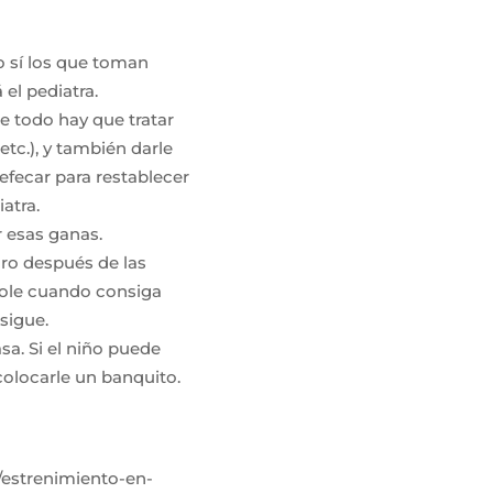
o sí los que toman
 el pediatra.
e todo hay que tratar
etc.), y también darle
fecar para restablecer
atra.
r esas ganas.
oro después de las
dole cuando consiga
sigue.
sa. Si el niño puede
 colocarle un banquito.
d/estrenimiento-en-