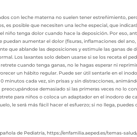
dos con leche materna no suelen tener estreñimiento, per
s, es posible que necesiten una leche especial, que indicará
el niño tenga dolor cuando hace la deposición. Por eso, ant
e puedan aumentar el dolor (fisuras, inflamaciones del ano, 
e que ablande las deposiciones y estimule las ganas de de
ormal. Los laxantes solo deben usarse si se los receta el pedi
l retrete cuando tenga ganas, no le hagas esperar ni reprimi
recer un hábito regular. Puede ser útil sentarle en el inod
0 minutos cada vez, sin prisas y sin distracciones, animán
o preocupándose demasiado si las primeras veces no lo con
 retrete para niños o coloca un adaptador en el inodoro de ca
uelo, le será más fácil hacer el esfuerzo; si no llega, puedes
pañola de Pediatría, https://enfamilia.aeped.es/temas-salu