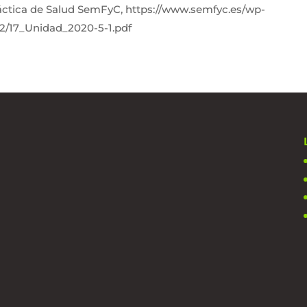
áctica de Salud SemFyC, https://www.semfyc.es/wp-
2/17_Unidad_2020-5-1.pdf