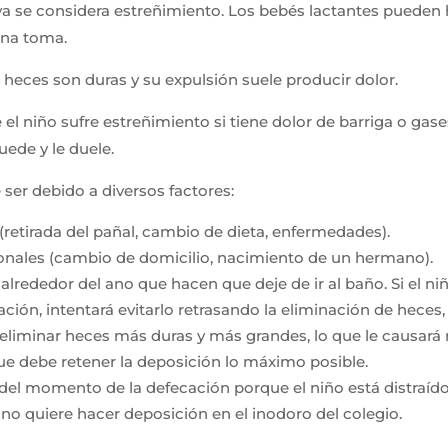
s ya se considera estreñimiento. Los bebés lactantes puede
una toma.
s heces son duras y su expulsión suele producir dolor.
l niño sufre estreñimiento si tiene dolor de barriga o gase
uede y le duele.
ser debido a diversos factores:
(retirada del pañal, cambio de dieta, enfermedades).
nales (cambio de domicilio, nacimiento de un hermano).
lrededor del ano que hacen que deje de ir al baño. Si el niñ
ón, intentará evitarlo retrasando la eliminación de heces, p
eliminar heces más duras y más grandes, lo que le causará 
que debe retener la deposición lo máximo posible.
 del momento de la defecación porque el niño está distraído
o quiere hacer deposición en el inodoro del colegio.