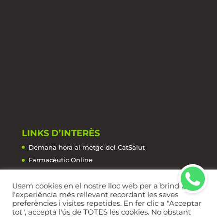
LINKS D’INTERÈS
Demana hora al metge del CatSalut
Farmacèutic Online
La Salut de la A a la Z
Usem cookies en el nostre lloc web per a brindar-li
Farmàcies de Guàrdia
l'experiència més rellevant recordant les seves
preferències i visites repetides. En fer clic a "Acceptar
tot", accepta l'ús de TOTES les cookies. No obstant