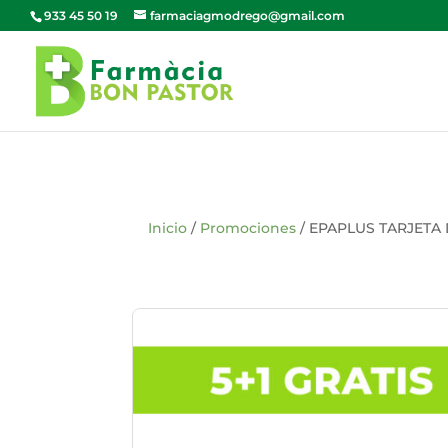
933 45 50 19
farmaciagmodrego@gmail.com
Inicio
/
Promociones
/ EPAPLUS TARJETA 