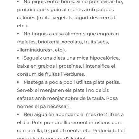
No piquis entre hores. Si no pots evitar-ho,
procura que siguin aliments amb poques
calories (fruita, vegetals, iogurt descremat,
etc.).
No tinguis a casa aliments que engreixin
(galetes, brioixeria, xocolata, fruits secs,
«llaminadures», etc.).
Segueix una dieta una mica hipocalòrica,
baixa en greixos i proteïnes, i intensifica el
consum de fruites i verdures.
Mastega a poc a poc i utilitza plats petits.
Serveix el menjar en els plats i no deixis
safates amb menjar sobre de la taula. Posa
només el pa necessari.
Beu aigua en abundància, més de 2 litres a
el dia. Pots prendre lliurement infusions com
camamilla, te, poliol menta, etc. Redueix tot el
possible el consum d’alcohol.