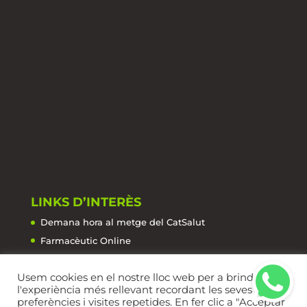
LINKS D’INTERÈS
Demana hora al metge del CatSalut
Farmacèutic Online
La Salut de la A a la Z
Farmàcies de Guàrdia
Usem cookies en el nostre lloc web per a brindar-li
l'experiència més rellevant recordant les seves
preferències i visites repetides. En fer clic a "Acceptar