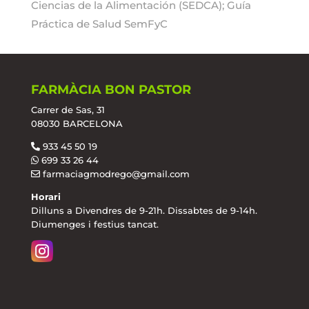
Ciencias de la Alimentación (SEDCA); Guía
Práctica de Salud SemFyC
FARMÀCIA BON PASTOR
Carrer de Sas, 31
08030 BARCELONA
933 45 50 19
699 33 26 44
farmaciagmodrego@gmail.com
Horari
Dilluns a Divendres de 9-21h. Dissabtes de 9-14h.
Diumenges i festius tancat.