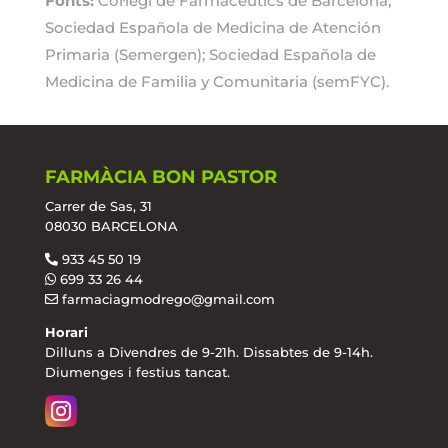
Fonts:
Col·legi de Farmacèutics de Barcelona;
Sociedad Española de Medicina de Atención
Primaria (Semergen); Sociedad Española de
Medicina de Familia y Comunitaria (semFYC).
FARMÀCIA BON PASTOR
Carrer de Sas, 31
08030 BARCELONA
933 45 50 19
699 33 26 44
farmaciagmodrego@gmail.com
Horari
Dilluns a Divendres de 9-21h. Dissabtes de 9-14h.
Diumenges i festius tancat.