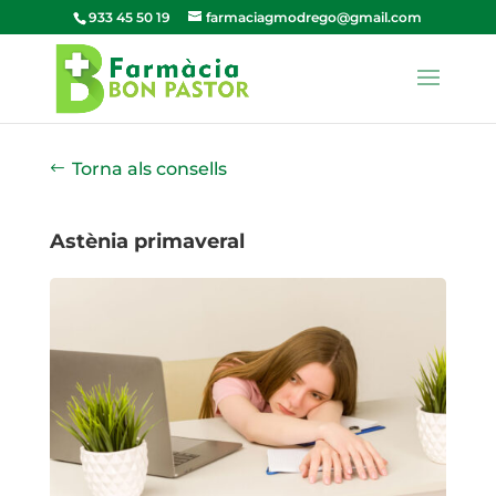
933 45 50 19
farmaciagmodrego@gmail.com
Torna als consells
Astènia primaveral