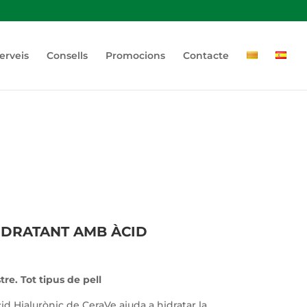
erveis
Consells
Promocions
Contacte
IDRATANT AMB ÀCID
re. Tot tipus de pell
d Hialurònic de CeraVe ajuda a hidratar la