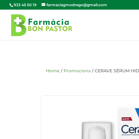
933 45 50 19
farmaciagmodrego@gmail.com
Home
/
Promocions
/ CERAVE SÈRUM HI