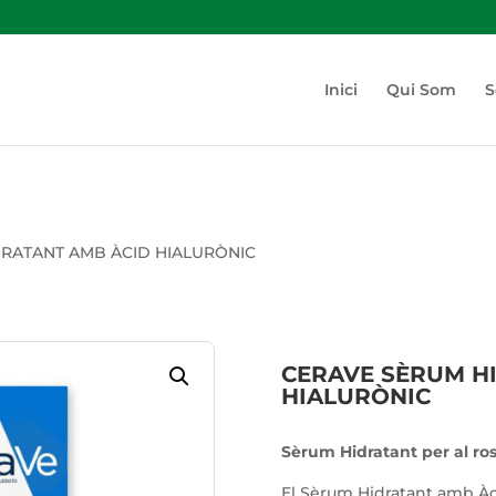
Inici
Qui Som
S
DRATANT AMB ÀCID HIALURÒNIC
CERAVE SÈRUM H
HIALURÒNIC
Sèrum Hidratant per al rost
El Sèrum Hidratant amb Àci