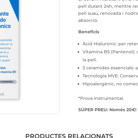
pell durant 24h, mentre res
pell suau, renovada i nodri
absorció.
Beneficis
Àcid Hialurònic: per reten
Vitamina B5 (Pantenol): c
la pell.
3 ceramides essencials: aj
Tecnologia MVE: Conserva 
Hipoalergènic, no comedo
*Prova Instrumental.
SÚPER PREU: Només 20€!
PRODUCTES RELACIONATS