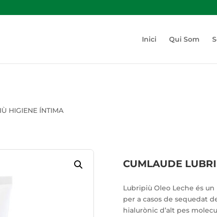
Inici
Qui Som
S
Ù HIGIENE ÍNTIMA
CUMLAUDE LUBRIP
Lubripiù Oleo Leche és un 
per a casos de sequedat de
hialurònic d’alt pes molecu