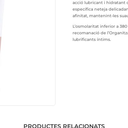
acció lubricant i hidratant 
específica neteja delicada
afinitat, mantenint-les suau
L’osmolaritat inferior a 3
recomanació de l’Organitza
lubrificants íntims.
PRODUCTES RELACIONATS