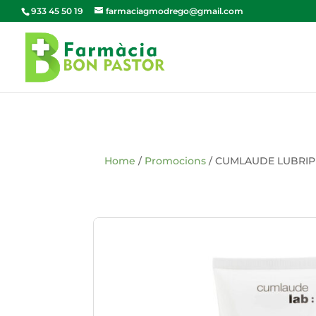
933 45 50 19
farmaciagmodrego@gmail.com
Home
/
Promocions
/ CUMLAUDE LUBRIPI